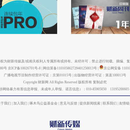
权为财新传媒及/或相关权利人专属所有或持有。未经许可，禁止进行转载、摘编、
880号
京ICP备10026701号-8
|
网信算备110105862729401250013号
|
京公网安备 110105
广播电视节目制作经营许可证：京第01015号
|
出版物经营许可证：第直100013号
Copyright 财新网 All Rights Reserved 版权所有 复制必究
力有害信息举报、未成年人举报、谣言信息）：010-85905050 13195200605 举报邮箱：
关于我们
|
加入我们
|
啄木鸟公益基金会
|
意见与反馈
|
提供新闻线索
|
联系我们
|
友情链