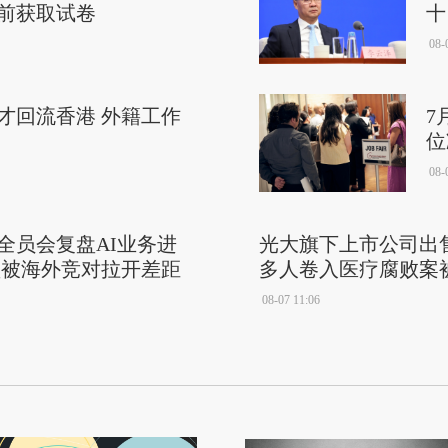
前获取试卷
十
08-
才回流香港 外籍工作
7
位
08-
全员会复盘AI业务进
光大旗下上市公司出
型被海外竞对拉开差距
多人卷入医疗腐败案
08-07 11:06